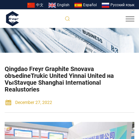
中文
English
Español
Pусский язык
Qingdao Freyr Graphite Snovava
obъedineTrukic United Yinnai United на
VыStavque Shanghai International
Realustories
December 27, 2022