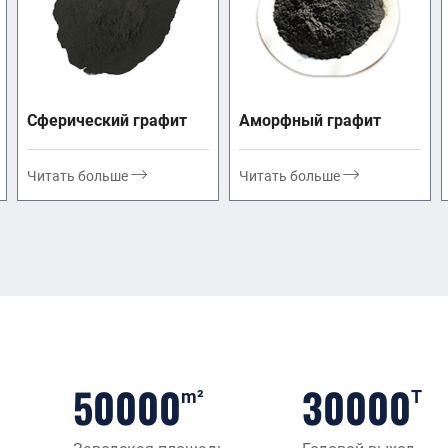
Сферический графит
Аморфный графит
Читать больше
Читать больше
Запеч
Расширя
в герме
50000
30000
плотнос
m²
T
могут и
высокой