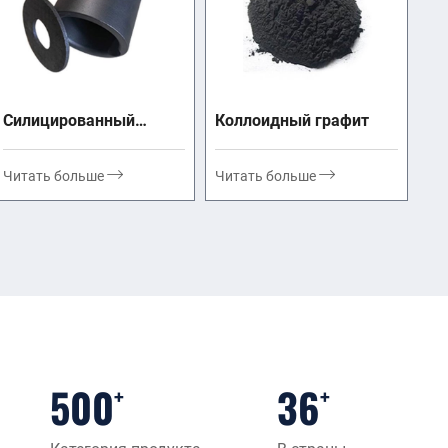
Силицированный
Коллоидный графит
графит
Читать больше
Читать больше
атывающий материал
емый графит в основном используется
тизировании. -вискация, низкая
500
36
ть и другие превосходные свойства
+
+
спользоваться при высокой температуре,
 коррозии и других суровых условиях