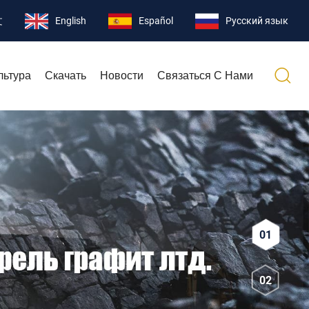
文
English
Español
Pусский язык
льтура
Скачать
Новости
Связаться С Нами
1
2