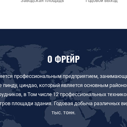
Заводская площадь
Годовой выход
труда в
Огнеуп
Расшире
в произ
Пенопла
полиоле
уплотнен
О ФРЕЙР
Плотнос
Порошк
поверхн
Низкая 
Порошко
высокий
 является профессиональным предприятием, занимаю
порошок
прочнос
е пинду, циндао, который является основным район
частицы
стабиль
легкого
рудников, в Том числе 12 профессиональных техников
в произ
исходны
материа
тров площади здания. Годовая добыча различных ви
особой 
Смазо
тыс. тонн.
самосмн
металлу
Графит 
использу