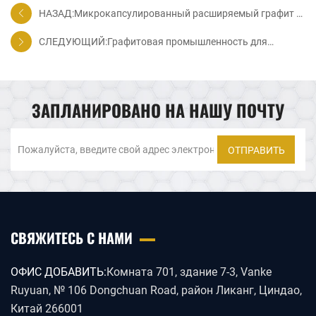
НАЗАД:Микрокапсулированный расширяемый графит с
высокой теплопроводностью для улучшения
СЛЕДУЮЩИЙ:Графитовая промышленность для
огнестойкости и механических свойств натурального
соответствия важным полюсу роста
каучука
ЗАПЛАНИРОВАНО НА НАШУ ПОЧТУ
ОТПРАВИТЬ
СВЯЖИТЕСЬ С НАМИ
ОФИС ДОБАВИТЬ:
Комната 701, здание 7-3, Vanke
Ruyuan, № 106 Dongchuan Road, район Ликанг, Циндао,
Китай 266001