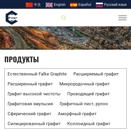
中文
English
Español
Pусский язык
ПРОДУКТЫ
Естественный Falke Graphite
Расширяемый графит
Расширенный графит
Микрородочный графит
Графит высокой чистоты
Проводящий графит
Графитовая эмульсия
Графитный лист, рулон
Сферический графит
Аморфный графит
Силицированный графит
Коллоидный графит